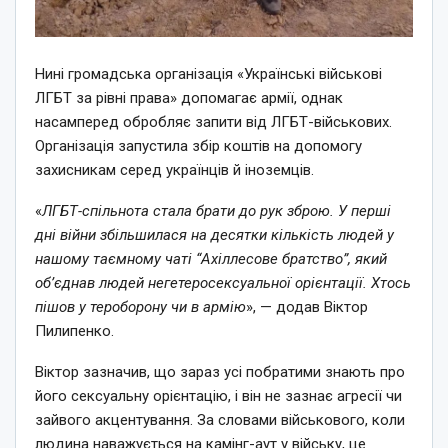
Нині громадська організація «Українські військові
ЛГБТ за рівні права» допомагає армії, однак
насамперед обробляє запити від ЛГБТ-військових.
Організація запустила збір коштів на допомогу
захисникам серед українців й іноземців.
«
ЛГБТ-спільнота стала брати до рук зброю. У перші
дні війни збільшилася на десятки кількість людей у
нашому таємному чаті “Ахіллесове братство”, який
об’єднав людей негетеросексуальної орієнтації. Хтось
пішов у тероборону чи в армію
», — додав Віктор
Пилипенко.
Віктор зазначив, що зараз усі побратими знають про
його сексуальну орієнтацію, і він не зазнає агресії чи
зайвого акцентування. За словами військового, коли
людина наважується на камінг-аут у війську, це