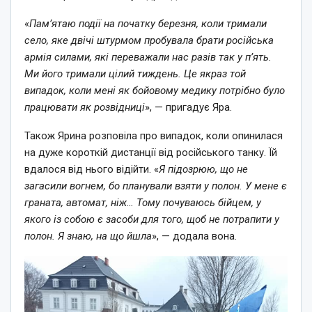
«
Пам’ятаю події на початку березня, коли тримали
село, яке двічі штурмом пробувала брати російська
армія силами, які переважали нас разів так у п’ять.
Ми його тримали цілий тиждень. Це якраз той
випадок, коли мені як бойовому медику потрібно було
працювати як розвідниці
», — пригадує Яра.
Також Ярина розповіла про випадок, коли опинилася
на дуже короткій дистанції від російського танку. Їй
вдалося від нього відійти. «
Я підозрюю, що не
загасили вогнем, бо планували взяти у полон. У мене є
граната, автомат, ніж… Тому почуваюсь бійцем, у
якого із собою є засоби для того, щоб не потрапити у
полон. Я знаю, на що йшла
», — додала вона.