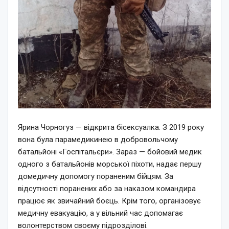
Ярина Чорногуз — відкрита бісексуалка. З 2019 року
вона була парамедикинею в добровольчому
батальйоні «Госпітальєри». Зараз — бойовий медик
одного з батальйонів морської піхоти, надає першу
домедичну допомогу пораненим бійцям. За
відсутності поранених або за наказом командира
працює як звичайний боєць. Крім того, організовує
медичну евакуацію, а у вільний час допомагає
волонтерством своєму підрозділові.