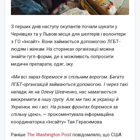
З перших днів наступу окупантів почали шукати у
Чернівцях та у Львові місця для шелтерів і волонтери
з ГО «Інсайт». Вони займається допомогою ЛГБТ-
людям і жінкам. На сторінках організації можна
знайти гугл-форми, де є можливість попросити
медичні препарати, одяг, їжу.
«
Ми всі зараз боремося зі спільним ворогом. Багато
ЛГБТ-організацій займаються допомогою. І через такі
напади, як на
Олену Шевченко
, нас намагаються
виокремити в іншу групу. Але ми такі ж українці й
Українки, які і всі. На різних фронтах боремося за
спільну ідею
», — прокоментувала інформаційна
координаторка «Інсайту» Тая Герасимова.
Раніше
The Washington Post
повідомляло, що США