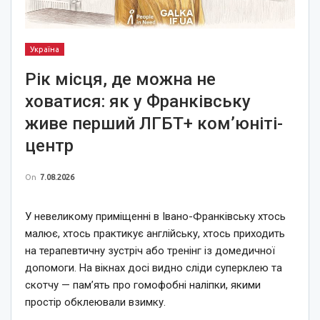
Україна
Рік місця, де можна не
ховатися: як у Франківську
живе перший ЛГБТ+ ком’юніті-
центр
On
7.08.2026
У невеликому приміщенні в Івано-Франківську хтось
малює, хтось практикує англійську, хтось приходить
на терапевтичну зустріч або тренінг із домедичної
допомоги. На вікнах досі видно сліди суперклею та
скотчу — пам’ять про гомофобні наліпки, якими
простір обклеювали взимку.