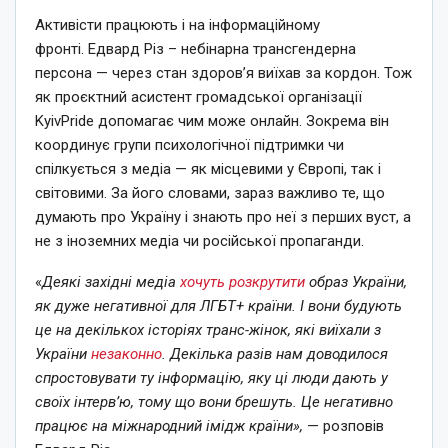
Активісти працюють і на інформаційному
фронті. Едвард Різ – небінарна трансгендерна
персона — через стан здоров’я виїхав за кордон. Тож
як проєктний асистент громадської організації
KyivPride допомагає чим може онлайн. Зокрема він
координує групи психологічної підтримки чи
спілкується з медіа — як місцевими у Європі, так і
світовими. За його словами, зараз важливо те, що
думають про Україну і знають про неї з перших вуст, а
не з іноземних медіа чи російської пропаганди.
«
Деякі західні медіа
хочуть розкрутити
образ України,
як дуже негативної для ЛГБТ+ країни. І вони будують
це на декількох історіях транс-жінок, які виїхали з
України
незаконно
. Декілька разів нам доводилося
спростовувати ту інформацію, яку ці люди дають у
своїх інтерв’ю, тому що вони брешуть. Це негативно
працює на міжнародний імідж країни»,
— розповів