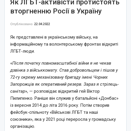
Як ЛГБТ-активісти протистоять
вторгненню Росії в Україну
Опубліковано
22.04.2022
Як представлені в українському війську, на
інформаційному та волонтерському фронтах відкриті
ЛГБТ-люди.
«
Після початку повномасштабної війни я не чекав
дзвінка з військкомату. Став добровольцем і пішов у
72-гу окрему механізовану бригаду імені Чорних
Запорожців як оперативний резерв. Зараз я стрілець-
санітар
», — розповідає відкритий гей Віктор
Пилипенко. Раніше він служив у батальйоні «Донбас»
із вересня 2014 до літа 2016 року. Потім створив
фейсбук-спільноту «Військові ЛГБТ та наші
союзники», яка у 2021 році переросла у громадську
організацію.