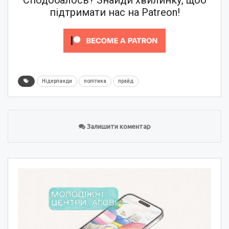
Сподобалось? Знайди хвилинку, щоб
підтримати нас на Patreon!
Нідерланди
політика
прайд
Залишити коментар