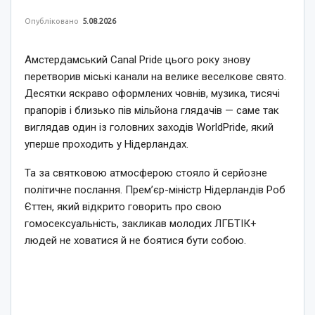
Опубліковано
5.08.2026
Амстердамський Canal Pride цього року знову
перетворив міські канали на велике веселкове свято.
Десятки яскраво оформлених човнів, музика, тисячі
прапорів і близько пів мільйона глядачів — саме так
виглядав один із головних заходів WorldPride, який
уперше проходить у Нідерландах.
Та за святковою атмосферою стояло й серйозне
політичне послання. Прем’єр-міністр Нідерландів Роб
Єттен, який відкрито говорить про свою
гомосексуальність, закликав молодих ЛГБТІК+
людей не ховатися й не боятися бути собою.