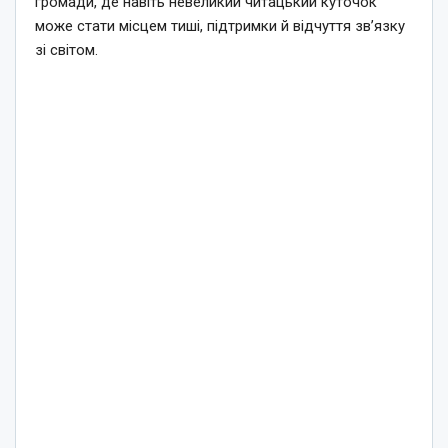
громади, де навіть невеликий читацький куточок
може стати місцем тиші, підтримки й відчуття зв’язку
зі світом.