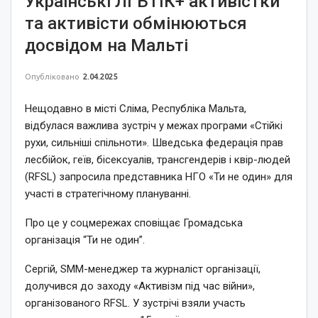
Українські ЛГБТІК+ активістки
та активісти обмінюються
досвідом на Мальті
Опубліковано
2.04.2025
Нещодавно в місті Сліма, Республіка Мальта,
відбулася важлива зустріч у межах програми «Стійкі
рухи, сильніші спільноти». Шведська федерація прав
лесбійок, геїв, бісексуалів, трансгендерів і квір-людей
(RFSL) запросила представника НГО «Ти не один» для
участі в стратегічному плануванні.
Про це у соцмережах сповіщає Громадська
організація “Ти не один”.
Сергій, SMM-менеджер та журналіст організації,
долучився до заходу «Активізм під час війни»,
організованого RFSL. У зустрічі взяли участь