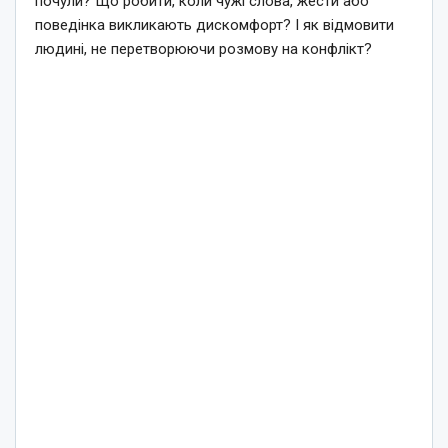
почули? Що робити, коли чужі слова, жести або
поведінка викликають дискомфорт? І як відмовити
людині, не перетворюючи розмову на конфлікт?