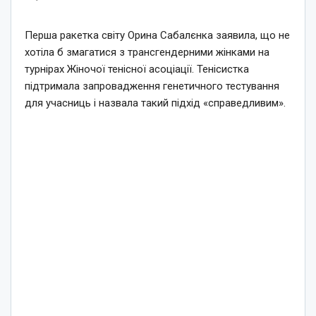
Перша ракетка світу Орина Сабалєнка заявила, що не
хотіла б змагатися з трансгендерними жінками на
турнірах Жіночої тенісної асоціації. Тенісистка
підтримала запровадження генетичного тестування
для учасниць і назвала такий підхід «справедливим».