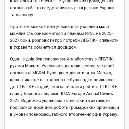
колежанки та колеги з 15 українських громадських
організацій, що представляють різні регіони України
та діаспору.
Протягом кількох днів учасниці та учасники мали
можливість ознайомитися з планами RFSL на 2025–
2027 роки, розповісти про потреби ЛГБТІК+ спільноти
в Україні та обмінятися досвідом.
Один із днів був присвячений знайомству з ЛГБТІК+
рухами Мальти. Учасники відвідали шелтер місцевої
організації MGRM. Було цінно дізнатися, як Мальта,
країна, яка ще нещодавно не була надто лояльною
до ЛГБТІК+ людей, змогла очолити рейтинг ЛГБТІК+-
прав у Європі за версією ILGA-Europe Annual Review
2025. Водночас українські активістки та активісти
поділилися досвідом роботи громадських організацій
в умовах повномасштабного вторгнення рф в Україну.