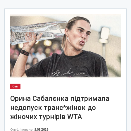
Світ
Орина Сабалєнка підтримала
недопуск транс*жінок до
жіночих турнірів WTA
Опубліковано
5.08.2026