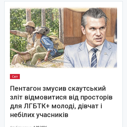
Світ
Пентагон змусив скаутський
зліт відмовитися від просторів
для ЛГБТК+ молоді, дівчат і
небілих учасників