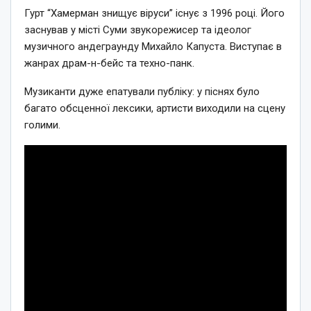
Гурт “Хамерман знищує віруси” існує з 1996 році. Його
заснував у місті Суми звукорежисер та ідеолог
музичного андеграунду Михайло Капуста. Виступає в
жанрах драм-н-бейс та техно-панк.
Музиканти дуже епатували публіку: у піснях було
багато обсценної лексики, артисти виходили на сцену
голими.