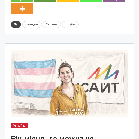
скандал
Україна
шоубіз
Україна
Рік місця, де можна не