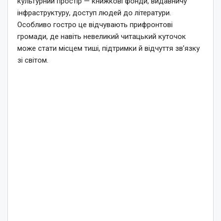
культурний простір — книжкові фонди, видавничу
інфраструктуру, доступ людей до літератури.
Особливо гостро це відчувають прифронтові
громади, де навіть невеликий читацький куточок
може стати місцем тиші, підтримки й відчуття зв’язку
зі світом.