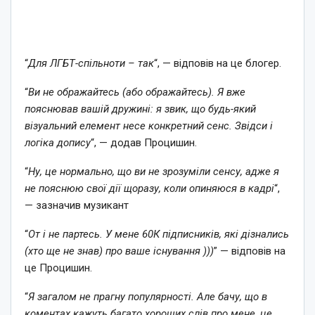
“
Для ЛГБТ-спільноти – так
“, — відповів на це блогер.
“
Ви не ображайтесь (або ображайтесь). Я вже
пояснював вашій дружині: я звик, що будь-який
візуальний елемент несе конкретний сенс. Звідси і
логіка допису
“, — додав Процишин.
“
Ну, це нормально, що ви не зрозуміли сенсу, адже я
не пояснюю свої дії щоразу, коли опиняюся в кадрі
“,
— зазначив музикант
“
От і не партесь. У мене 60К підписників, які дізнались
(хто ще не знав) про ваше існування )))
” — відповів на
це Процишин.
“
Я загалом не прагну популярності. Але бачу, що в
коментах кажуть багато хороших слів про мене, це