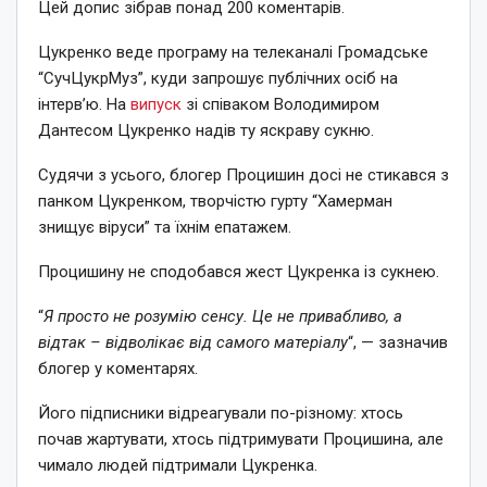
Цей допис зібрав понад 200 коментарів.
Цукренко веде програму на телеканалі Громадське
“СучЦукрМуз”, куди запрошує публічних осіб на
інтерв’ю. На
випуск
зі співаком Володимиром
Дантесом Цукренко надів ту яскраву сукню.
Судячи з усього, блогер Процишин досі не стикався з
панком Цукренком, творчістю гурту “Хамерман
знищує віруси” та їхнім епатажем.
Процишину не сподобався жест Цукренка із сукнею.
“
Я просто не розумію сенсу. Це не привабливо, а
відтак – відволікає від самого матеріалу
“, — зазначив
блогер у коментарях.
Його підписники відреагували по-різному: хтось
почав жартувати, хтось підтримувати Процишина, але
чимало людей підтримали Цукренка.