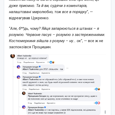
дуже приємно. Та й ви, судячи з коментарів,
налаштовані миролюбно, тож все в порядку
“, —
відреагував Цукренко.
“
Але, б**дь, чому? Яйця запарюються в штанах – я
розумію. Червоне пасує – розумію з застереженнями.
Костюмеркиня зійшла з розуму – ну… ок
“, — все ж не
заспокоївся Процишин.