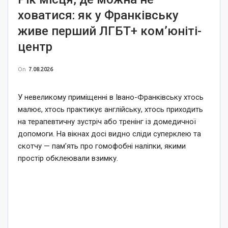
ховатися: як у Франківську
живе перший ЛГБТ+ ком’юніті-
центр
On
7.08.2026
У невеликому приміщенні в Івано-Франківську хтось
малює, хтось практикує англійську, хтось приходить
на терапевтичну зустріч або тренінг із домедичної
допомоги. На вікнах досі видно сліди суперклею та
скотчу — пам’ять про гомофобні наліпки, якими
простір обклеювали взимку.