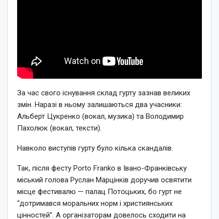
За час свого існування склад гурту зазнав великих
змін. Наразі в ньому залишаються два учасники:
Альберт Цукренко (вокал, музика) та Володимир
Пахолюк (вокал, тексти).
Навколо виступів гурту було кілька скандалів.
Так, після фесту Porto Franko в Івано-Франківську
міський голова Руслан Марцінків доручив освятити
місце фестивалю — палац Потоцьких, бо гурт не
“дотримався моральних норм і християнських
цінностей”. А організаторам довелось сходити на