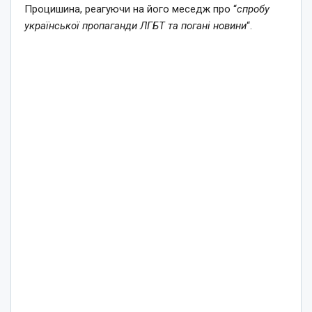
Процишина, реагуючи на його меседж про “
спробу
української пропаганди ЛГБТ та погані новини
“.