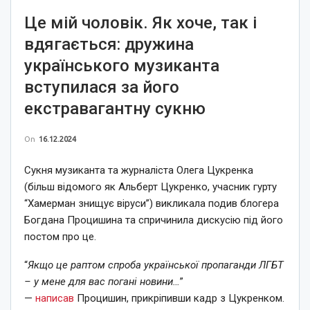
Це мій чоловік. Як хоче, так і
вдягається: дружина
українського музиканта
вступилася за його
екстравагантну сукню
On
16.12.2024
Сукня музиканта та журналіста Олега Цукренка
(більш відомого як Альберт Цукренко, учасник гурту
“Хамерман знищує віруси”) викликала подив блогера
Богдана Процишина та спричинила дискусію під його
постом про це.
“
Якщо це раптом спроба української пропаганди ЛГБТ
– у мене для вас погані новини…
”
—
написав
Процишин, прикріпивши кадр з Цукренком.