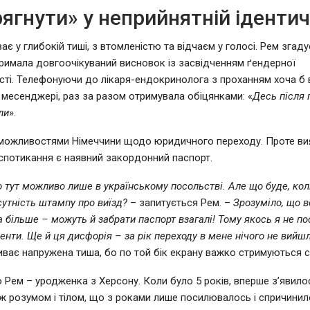
ягнути» у неприйнятній ідентич
є у глибокій тиші, з втомленістю та відчаєм у голосі. Рем згадує
римала довгоочікуваний висновок із засвідченням ґендерної
сті. Телефонуючи до лікаря-ендокринолога з проханням хоча б 
 месенджері, раз за разом отримувала обіцянками: «
Десь після 
ли
».
 можливостями Німеччини щодо юридичного переходу. Проте ви
потикання є наявний закордонний паспорт.
о тут можливо лише в українському посольстві. Але що буде, ко
сутність штампу про виїзд?
– запитується Рем. –
Зрозуміло, що в
а більше – можуть й забрати паспорт взагалі! Тому якось я не п
енти. Ще й ця дисфорія – за рік переходу в мене нічого не вийш
иває напружена тиша, бо по той бік екрану важко стримуються с
 Рем – уродженка з Херсону. Коли було 5 років, вперше з’явило
ж розумом і тілом, що з роками лише посилювалось і спричинил