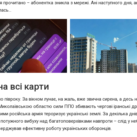
 прочитано – абонентка зникла з мережі. Ані наступного дня, а
илась…
на всі карти
о півроку. За вікном лунає, на жаль, вже звична сирена, а десь 
Миколаївською областю сили ППО збивають чергові іранські д
ими російська армія тероризує українські землі. За декілька дні
 потужного вибуху над багатоповерхівками навпроти – слід у неб
верджував ефективну роботу українських оборонців.