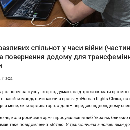
разливих спільнот у часи війни (частин
а повернення додому для трансфемінн
и
.11.2022
к розповім наступну історію, думаю, слід трохи сказати про мої 
в нашій команді, починаючи з проєкту «Human Rights Clinic», поті
рез мене, як координатора, а далі – передаю відповідному спеці
резня, коли російська армія просувалась вглиб України, близько
имав таке повідомлення: «
Вітаю. Я трансдівчина з чоловічими д