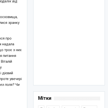
одалік від
босховища,
лися зранку
вся про
м надала
що троє з них
я питання
 Віталій
у
і дієвий
проте увечері
рез поля? Чи
Мітки