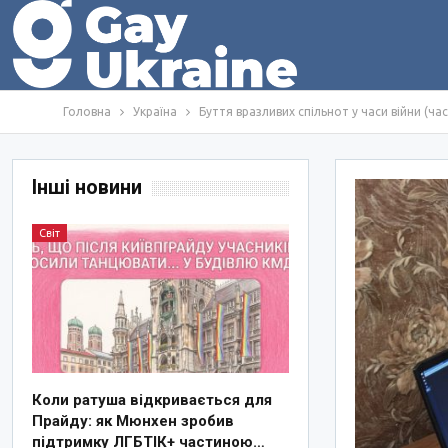
Головна
Україна
Буття вразливих спільнот у часи війни (ч
Інші новини
Світ
Коли ратуша відкривається для
Прайду: як Мюнхен зробив
підтримку ЛГБТІК+ частиною…