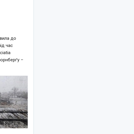
авила до
під час
iatia
Нюрнберґу –