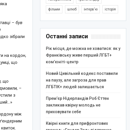
 яка
фільми
шлюб
інтерв'ю
історія
тавці – був
и
Останні записи
идко зібрали
Рік місця, де можна не ховатися: як у
ти на кордон,
Франківську живе перший ЛГБТ+
ком’юніті-центр
думці, що
Новий Цивільний кодекс поставили
на паузу, але загроза для прав
и, що
ЛГБТІК+ людей залишається
ідмовили,
–
устили з
Прем’єр Нідерландів Роб Єттен
нший…
»
закликав квірну молодь не
приховувати себе
ордону між
 ґендерним
Квірні книги для прифронтових
 квиток.