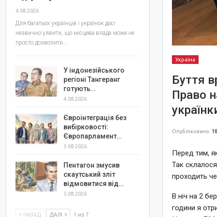
4.08.2026
Для багатьох українців і українок досі
незвично уявити, що місцева влада може не
просто дозволити…
Україна
У індонезійського
Буття в
регіоні Тангеранг
готують…
Право н
4.08.2026
українк
Євроінтеграція без
вибірковості:
Опубліковано
18
Європарламент…
3.08.2026
Перед тим, я
Так склалося 
Пентагон змусив
скаутський зліт
проходить че
відмовитися від…
5.08.2026
В ніч на 2 бе
години я отр
НАЗАД
ДАЛІ
1 из 7