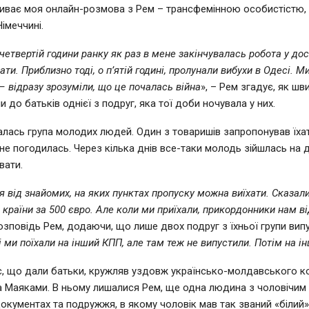
иває моя онлайн-розмова з Рем – трансфемінною особистістю,
імеччині.
четвертій години ранку як раз в мене закінчувалась робота у дос
ати. Приблизно тоді, о п’ятій годині, пролунали вибухи в Одесі. М
– відразу зрозуміли, що це почалась війна
», – Рем згадує, як шв
ли до батьків однієї з подруг, яка тої доби ночувала у них.
алась група молодих людей. Один з товаришів запропонував їха
не погодилась. Через кілька днів все-таки молодь зійшлась на 
вати.
я від знайомих, на яких пунктах пропуску можна виїхати. Сказал
 країни за 500 євро. Але коли ми приїхали, прикордонники нам в
зповідь Рем, додаючи, що лише двох подруг з їхньої групи вип
 ми поїхали на інший КПП, але там теж не випустили. Потім на і
, що дали батьки, кружляв уздовж українсько-молдавського к
 Маяками. В ньому лишалися Рем, ще одна людина з чоловічим
окументах та подружжя, в якому чоловік мав так званий «білий»