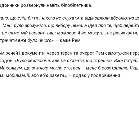
донники розвернули навіть білобілетника.
ало, що слід бігти і нікого не слухати, а відмовляли абсолютно в
 Мені було зрозуміло, що вибору нема, а ідея про те, щоб перей
 це саме мій варіант. Інші можливо й не можуть так ризикувати, 
Втрачати вже було нічого
», – каже Рем.
ум речей і документи, через терен та очерет Рем самотужки пер
рдон: «
Було хвилююче, але не сказати, що страшно. Вже потрібн
. Максимум, що зі мною могло статися – мене б розстріляли. Якщо
азі мобілізації, або вб’є ракета
», – додає у продовження.