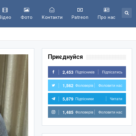
Відео
Фото
Контакти
Patreon
Про нас
Приєднуйся
2,453
Підпісників
Підпісатись
1,562
Фоловерів
Фоловити нас
5,879
Підпісники
Читати
1,485
Фоловерів
Фоловити нас