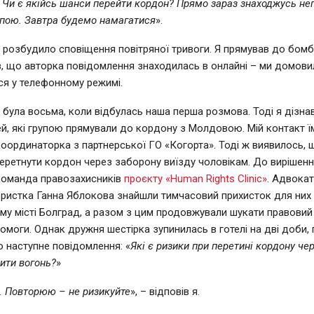
. Чи є якійсь шанси перейти кордон? Прямо зараз знаходжусь неп
упою. Завтра будемо намагатися
».
е розбудило сповіщення повітряної тривоги. Я прямував до бом
, що авторка повідомлення знаходилась в онлайні – ми домови
ся у телефонному режимі.
 була восьма, коли відбулась наша перша розмова. Тоді я дізна
й, які групою прямували до кордону з Молдовою. Мій контакт ї
координаторка з партнерської ГО «Когорта». Тоді ж виявилось, 
еретнути кордон через заборону виїзду чоловікам. До вирішенн
команда правозахисників
проєкту «Human Rights Clinic»
. Адвокат
ристка Ганна Яблокова знайшли тимчасовий прихисток для них 
у місті Болград, а разом з цим продовжували шукати правовий 
омоги. Однак дружня шестірка зупинилась в готелі на дві доби, 
о наступне повідомлення: «
Які є ризики при перетині кордону че
ити вогонь?
»
. Повторюю – не ризикуйте
», – відповів я.