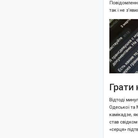
Повідомлення
так і не з’яв
Грати 
Відтоді минул
Одеської та 
камікадзе, як
став свідком
«серця» підт