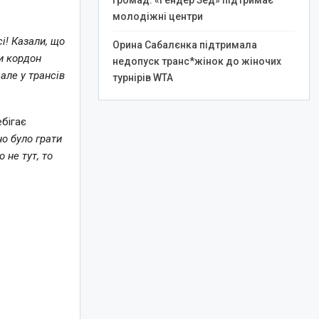
громад: «Гендер Зед» підтримає
молодіжні центри
сі! Казали, що
Орина Сабалєнка підтримала
ти кордон
недопуск транс*жінок до жіночих
але у трансів
турнірів WTA
ебігає
о було грати
 не тут, то