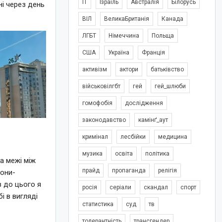
IT
Ізраїль
Австралія
Білорусь
ні через день
ВІЛ
ВеликаБританія
Канада
ЛГБТ
Німеччина
Польща
США
Україна
Франція
активізм
актори
батьківство
військовілгбт
гей
гей_шлюби
гомофобія
дослідження
законодавство
камінґ_аут
кримінал
лесбійки
медицина
музика
освіта
політика
на межі між
прайд
пропаганда
релігія
рони-
в до цього я
росія
серіали
скандал
спорт
і в вигляді
статистика
суд
тв
толерантність
трансгендер