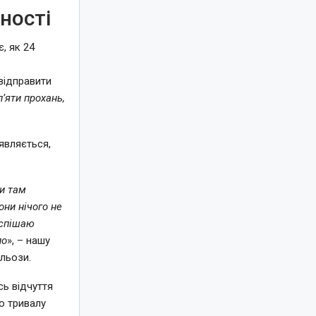
ності
, як 24
відправити
п’яти прохань,
являється,
ли там
они нічого не
оспішаю
ло
», – нашу
льози.
сь відчуття
о тривалу