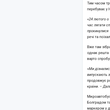
Тим часом тр
перебуває у Н
«
24 лютого о 
час лягати сп
прокинулися 
речі та поїха
Вже там зібр
однак решта 
варто спробу
«
Ми дізналис
випускають з
продовжує ро
країни. –
Далі
Мікроавтобус
Болградом та
маркером у д