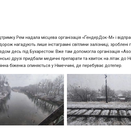
дтримку Рем надала місцева організація «ҐендерДок-М» і відпр
одорож нагадують лише інстаграмні світлини залізниці, зроблені 
здом десь під Бухарестом. Вже там допомогла організація «Asoc
унські друзі придбали медичні препарати та квиток на літак до 
інна біженка опиняється у Німеччині, де перебуває дотепер.