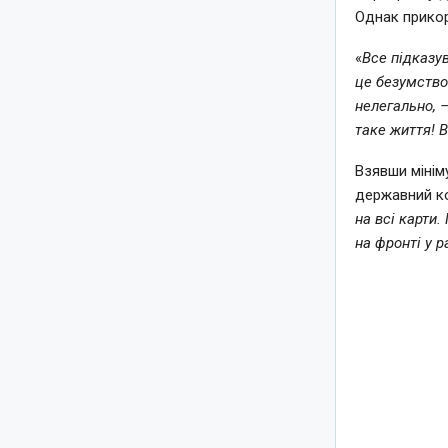
Однак прикор
«
Все підказув
це безумство.
нелегально, –
таке життя! 
Взявши мінім
державний ко
на всі карти
на фронті у р