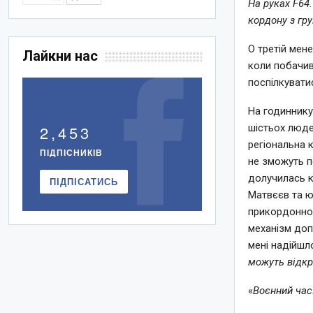
На руках F64
кордону з гр
О третій мен
Лайкни нас
коли побачив
поспілкувати
На годиннику
2,453
шістьох люде
регіональна 
ПІДПІСНИКІВ
не зможуть п
долучилась 
ПІДПІСАТИСЬ
Матвєєв та ю
прикордонном
механізм доп
мені надійшл
можуть відкр
«
Воєнний час