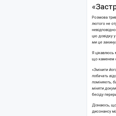
«Застр
Розмова трива
лютого не от
невідповідно
цю довідку у
ми це закину
Я цікавлюсь
що каменем с
«
Змінити йог
побачать від
поміняють, б
міняти докум
бесіду перер
Дізнаюсь, що
дисонансу мі