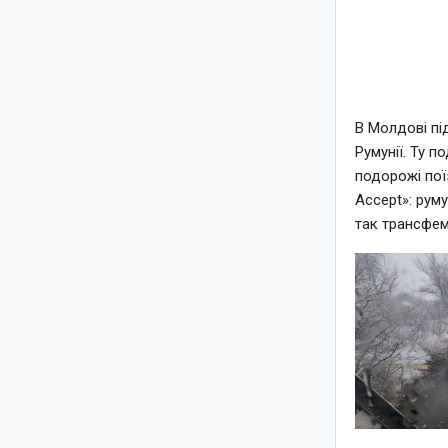
В Молдові пі
Румунії. Ту п
подорожі пої
Accept»: рум
так трансфем