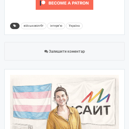
військовілгбт
інтерв'ю
Україна
Залишити коментар