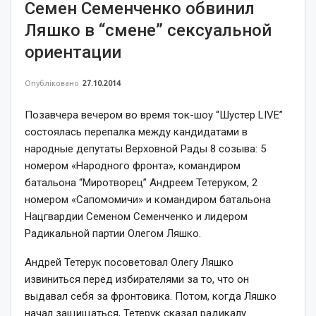
Семен Семенченко обвинил
Ляшко в “смене” сексуальной
ориентации
Опубліковано
27.10.2014
Позавчера вечером во время ток-шоу “Шустер LIVE”
состоялась перепалка между кандидатами в
народные депутаты Верховной Рады 8 созыва: 5
номером «Народного фронта», командиром
батальона “Миротворец” Андреем Тетеруком, 2
номером «Сапомомичи» и командиром батальона
Нацгвардии Семеном Семенченко и лидером
Радикальной партии Олегом Ляшко.
Андрей Тетерук посоветовал Олегу Ляшко
извиниться перед избирателями за то, что он
выдавал себя за фронтовика. Потом, когда Ляшко
начал защищаться, Тетерук сказал радикалу