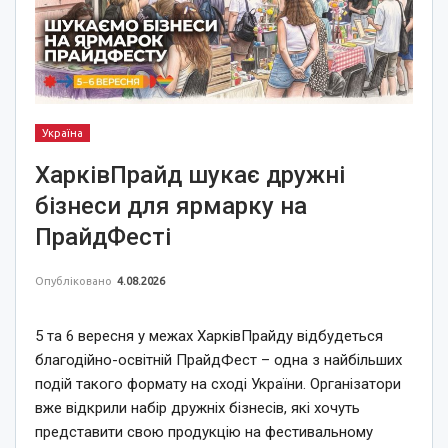
Україна
ХарківПрайд шукає дружні
бізнеси для ярмарку на
ПрайдФесті
Опубліковано
4.08.2026
5 та 6 вересня у межах ХарківПрайду відбудеться
благодійно-освітній ПрайдФест – одна з найбільших
подій такого формату на сході України. Організатори
вже відкрили набір дружніх бізнесів, які хочуть
представити свою продукцію на фестивальному