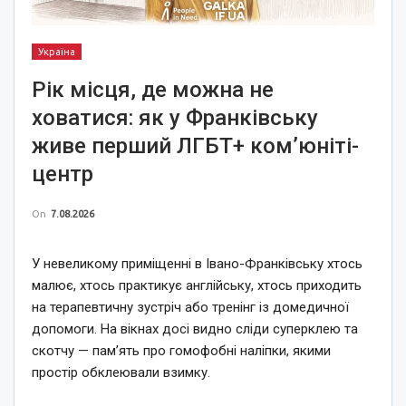
Україна
Рік місця, де можна не
ховатися: як у Франківську
живе перший ЛГБТ+ ком’юніті-
центр
On
7.08.2026
У невеликому приміщенні в Івано-Франківську хтось
малює, хтось практикує англійську, хтось приходить
на терапевтичну зустріч або тренінг із домедичної
допомоги. На вікнах досі видно сліди суперклею та
скотчу — пам’ять про гомофобні наліпки, якими
простір обклеювали взимку.