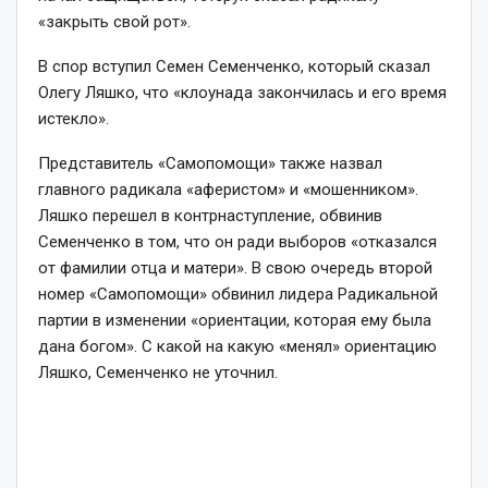
«закрыть свой ​​рот».
В спор вступил Семен Семенченко, который сказал
Олегу Ляшко, что «клоунада закончилась и его время
истекло».
Представитель «Самопомощи» также назвал
главного радикала «аферистом» и «мошенником».
Ляшко перешел в контрнаступление, обвинив
Семенченко в том, что он ради выборов «отказался
от фамилии отца и матери». В свою очередь второй
номер «Самопомощи» обвинил лидера Радикальной
партии в изменении «ориентации, которая ему была
дана богом». С какой на какую «менял» ориентацию
Ляшко, Семенченко не уточнил.