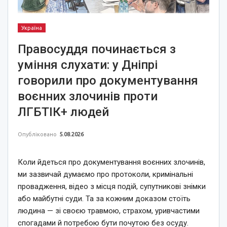
Україна
Правосуддя починається з
уміння слухати: у Дніпрі
говорили про документування
воєнних злочинів проти
ЛГБТІК+ людей
Опубліковано
5.08.2026
Коли йдеться про документування воєнних злочинів,
ми зазвичай думаємо про протоколи, кримінальні
провадження, відео з місця подій, супутникові знімки
або майбутні суди. Та за кожним доказом стоїть
людина — зі своєю травмою, страхом, уривчастими
спогадами й потребою бути почутою без осуду.