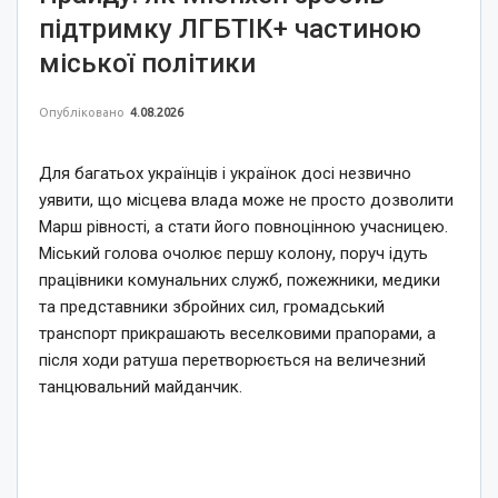
підтримку ЛГБТІК+ частиною
міської політики
Опубліковано
4.08.2026
Для багатьох українців і українок досі незвично
уявити, що місцева влада може не просто дозволити
Марш рівності, а стати його повноцінною учасницею.
Міський голова очолює першу колону, поруч ідуть
працівники комунальних служб, пожежники, медики
та представники збройних сил, громадський
транспорт прикрашають веселковими прапорами, а
після ходи ратуша перетворюється на величезний
танцювальний майданчик.