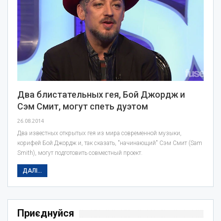
Два блистательных гея, Бой Джордж и
Сэм Смит, могут спеть дуэтом
26.08.2014
Два известных открытых гея из мира современной музыки,
корифей Бой Джордж и, так сказать, "начинающий" Сэм Смит (Sam
Smith), могут подготовить совместный проект.
ДАЛІ...
Приєднуйся