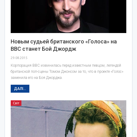
Новым судьей британского «Голоса» на
ВВС станет Бой Джордж
29.08.2015
Корпорация ВВС извинилась перед известным певцом, легендой
британской поп-сцены Томом Джонсом за то, что в проекте «Голос»
заменила его на Боя Джорджа.
ДАЛІ...
Світ