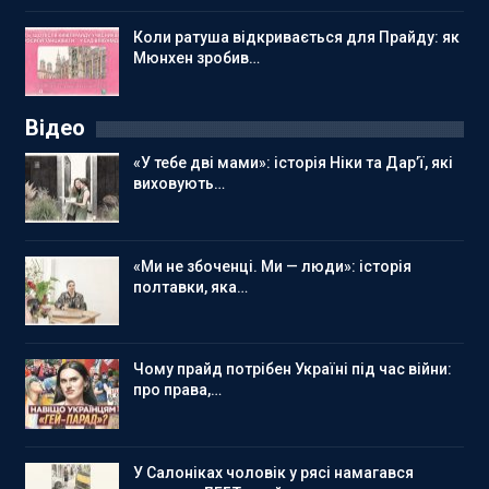
Коли ратуша відкривається для Прайду: як
Мюнхен зробив…
Відео
«У тебе дві мами»: історія Ніки та Дар’ї, які
виховують…
«Ми не збоченці. Ми — люди»: історія
полтавки, яка…
Чому прайд потрібен Україні під час війни:
про права,…
У Салоніках чоловік у рясі намагався