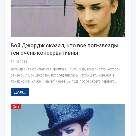
Бой Джордж сказал, что все поп-звезды
геи очень консервативны
30.10.2014
Легендарная британская группа Culture Club, вокалистом которой
ранее был Бой Джордж, воссоединилась, чтобы дать концерт в
лондонском клубе "Heaven" через 32 года после своего первого…
ДАЛІ...
Світ