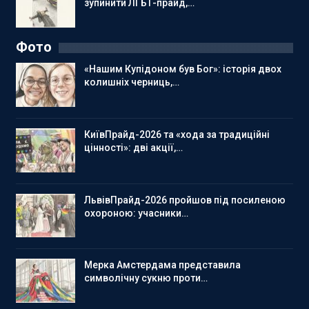
зупинити ЛГБТ-прайд,…
Фото
«Нашим Купідоном був Бог»: історія двох
колишніх черниць,…
КиївПрайд-2026 та «хода за традиційні
цінності»: дві акції,…
ЛьвівПрайд-2026 пройшов під посиленою
охороною: учасники…
Мерка Амстердама представила
символічну сукню проти…