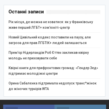
Останні записи
Рік місця, де можна не ховатися: як у Франківську
живе перший ЛГБТ+ ком’юніті-центр
Новий Цивільний кодекс поставили на паузу, але
загроза для прав ЛГБТІК+ людей залишається
Прем’єр Нідерландів Роб Єттен закликав квірну
молодь не приховувати себе
Квірні книги для прифронтових громад: «Гендер Зед»
підтримає молодіжні центри
Орина Сабалєнка підтримала недопуск транс*жінок
до жіночих турнірів WTA