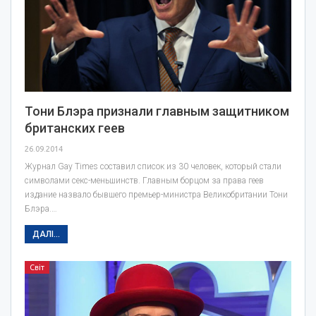
Тони Блэра признали главным защитником
британских геев
26.09.2014
Журнал Gay Times составил список из 30 человек, который стали
символами секс-меньшинств. Главным борцом за права геев
издание назвало бывшего премьер-министра Великобритании Тони
Блэра.…
ДАЛІ...
Світ