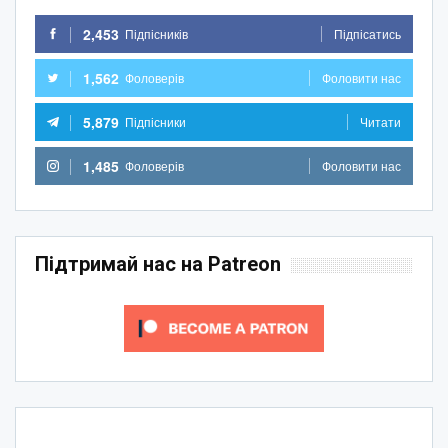
2,453
Підпісників
Підпісатись
1,562
Фоловерів
Фоловити нас
5,879
Підпісники
Читати
1,485
Фоловерів
Фоловити нас
Підтримай нас на Patreon