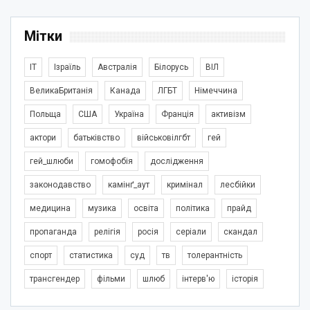
Мітки
IT
Ізраїль
Австралія
Білорусь
ВІЛ
ВеликаБританія
Канада
ЛГБТ
Німеччина
Польща
США
Україна
Франція
активізм
актори
батьківство
військовілгбт
гей
гей_шлюби
гомофобія
дослідження
законодавство
камінґ_аут
кримінал
лесбійки
медицина
музика
освіта
політика
прайд
пропаганда
релігія
росія
серіали
скандал
спорт
статистика
суд
тв
толерантність
трансгендер
фільми
шлюб
інтерв'ю
історія